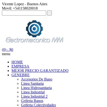
Vicente Lopez - Buenos Aires
Movil: +541158020018
(0)
- $0
menu
HOME
EMPRESA
MEJOR PRECIO GARANTIZADO
GENEBRE
Accesorios De Bano
Linea Sanitaria
Linea Hidrosanitaria
Linea Industrial
Linea Industrial 2
Griferia Banos
Griferia Colectividades