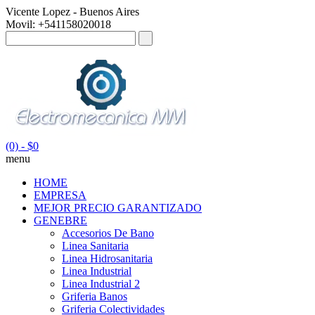
Vicente Lopez - Buenos Aires
Movil: +541158020018
(0)
- $0
menu
HOME
EMPRESA
MEJOR PRECIO GARANTIZADO
GENEBRE
Accesorios De Bano
Linea Sanitaria
Linea Hidrosanitaria
Linea Industrial
Linea Industrial 2
Griferia Banos
Griferia Colectividades