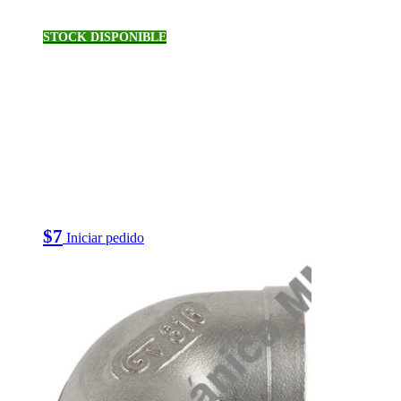
STOCK DISPONIBLE
$
7
Iniciar pedido