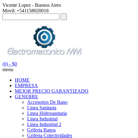
Vicente Lopez - Buenos Aires
Movil: +541158020018
(0)
- $0
menu
HOME
EMPRESA
MEJOR PRECIO GARANTIZADO
GENEBRE
Accesorios De Bano
Linea Sanitaria
Linea Hidrosanitaria
Linea Industrial
Linea Industrial 2
Griferia Banos
Griferia Colectividades