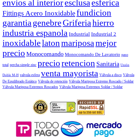
envios al interior
esclusa
esferica
fundicion
Fittings Acero Inoxidable
garantia
Griferia
hierro
genebre
industria espanola
Industrial
Industrial 2
inoxidable
laton
mariposa
mejor
precio
Monocomando
Monocomando De Lavatorio
paso
precio
retencion
Sanitaria
total
percha simple zinc
Unión
venta mayorista
valvula esfera
Válvula
Válvula a disco
Doble M-H
De Equilibrado Estático
Válvula de retención
Válvula Mariposa Extremo Roscado / Soldar
Válvula Mariposa Extremos Roscados
Válvula Mariposa Extremos Soldar / Soldar