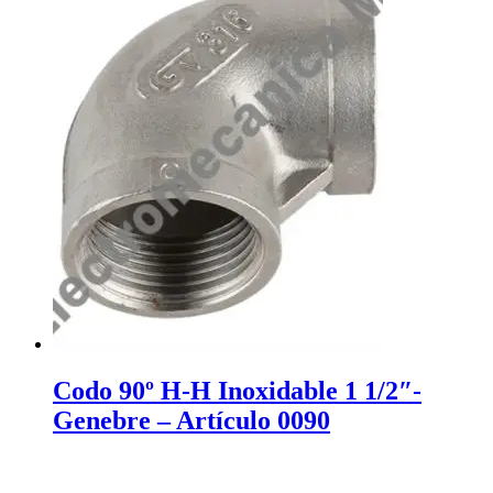
Codo 90º H-H Inoxidable 1 1/2″-
Genebre – Artículo 0090