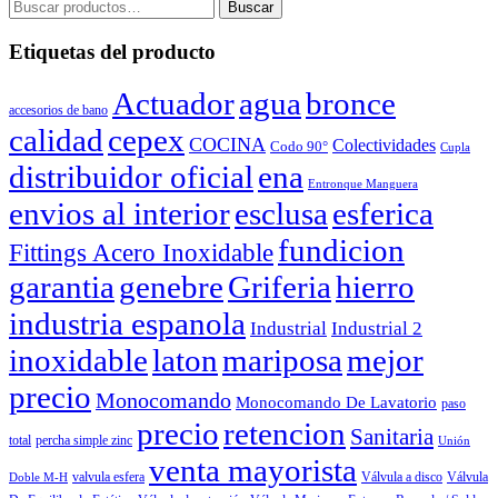
Buscar
Buscar
por:
Etiquetas del producto
Actuador
agua
bronce
accesorios de bano
calidad
cepex
COCINA
Colectividades
Codo 90°
Cupla
distribuidor oficial
ena
Entronque Manguera
envios al interior
esclusa
esferica
fundicion
Fittings Acero Inoxidable
garantia
Griferia
hierro
genebre
industria espanola
Industrial
Industrial 2
inoxidable
laton
mariposa
mejor
precio
Monocomando
Monocomando De Lavatorio
paso
precio
retencion
Sanitaria
total
percha simple zinc
Unión
venta mayorista
valvula esfera
Válvula
Válvula a disco
Doble M-H