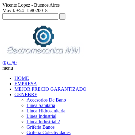
Vicente Lopez - Buenos Aires
Movil: +541158020018
(0)
- $0
menu
HOME
EMPRESA
MEJOR PRECIO GARANTIZADO
GENEBRE
Accesorios De Bano
Linea Sanitaria
Linea Hidrosanitaria
Linea Industrial
Linea Industrial 2
Griferia Banos
Griferia Colectividades