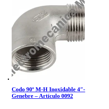
Codo 90º M-H Inoxidable 4″-
Genebre – Artículo 0092