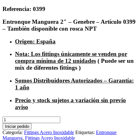
Referencia: 0399
Entronque Manguera 2″ – Genebre – Artículo 0399
– También disponible con rosca NPT
Origen: España
Nota: Los fittings únicamente se venden por
compra mínima de 12 unidades
( Puede ser un
mix de diferentes fittings )
Somos Distribuidores Autorizados – Garantía:
1 año
Precio y stock sujetos a variación sin previo
aviso
Entronque
Manguera
Iniciar pedido
Inoxidable
Categoría:
Fittings Acero Inoxidable
Etiquetas:
Entronque
2"
Manguera
,
Fittings Acero Inoxidable