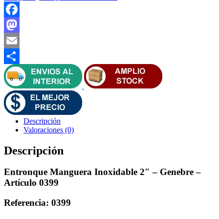
-
Genebre
-
Facebook
Artículo
0399
Mastodon
cantidad
Email
Compartir
Descripción
Valoraciones (0)
Descripción
Entronque Manguera Inoxidable 2″ – Genebre –
Artículo 0399
Referencia: 0399