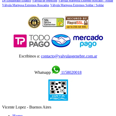
De Equilibrado Estático
Válvula de retención
Válvula Mariposa Extremo Roscado / Soldar
Válvula Mariposa Extremos Roscados
Válvula Mariposa Extremos Soldar / Soldar
Escribinos a:
contacto@valvulasgenebre.com.ar
Whatsapp
1158020018
Vicente Lopez - Buenos Aires
Home