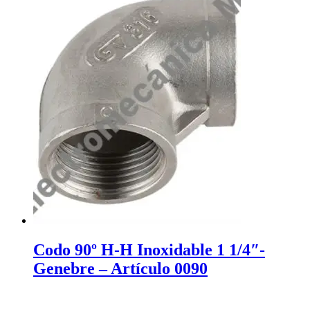
Codo 90º H-H Inoxidable 1 1/4″-
Genebre – Artículo 0090