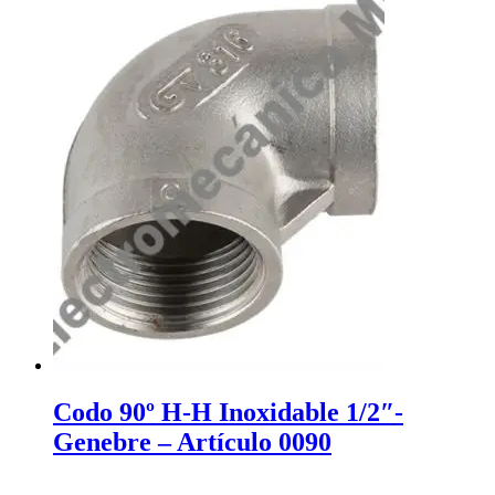
Codo 90º H-H Inoxidable 1/2″-
Genebre – Artículo 0090