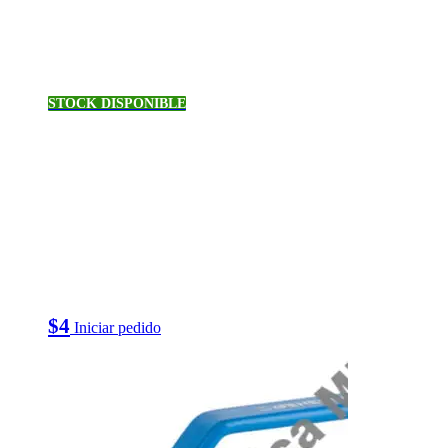
STOCK DISPONIBLE
$
4
Iniciar pedido