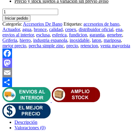
Precio y stock sujetos a variación sin previo aviso
Barra
doble
Iniciar pedido
para
Categoría:
Accesorios De Bano
Etiquetas:
accesorios de bano
,
toallas
Actuador
,
agua
,
bronce
,
calidad
,
cepex
,
distribuidor oficial
,
ena
,
Zinc
envios al interior
,
esclusa
,
esferica
,
fundicion
,
garantia
,
genebre
,
-
Griferia
,
hierro
,
industria espanola
,
inoxidable
,
laton
,
mariposa
,
Genwec
mejor precio
,
percha simple zinc
,
precio
,
retencion
,
venta mayorista
-
Articulo
GW05
Facebook
12
05
Mastodon
02
cantidad
Email
Compartir
Descripción
Valoraciones (0)