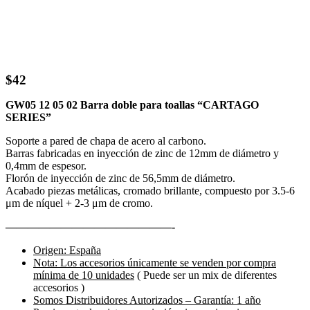
$
42
GW05 12 05 02 Barra doble para toallas “CARTAGO
SERIES”
Soporte a pared de chapa de acero al carbono.
Barras fabricadas en inyección de zinc de 12mm de diámetro y
0,4mm de espesor.
Florón de inyección de zinc de 56,5mm de diámetro.
Acabado piezas metálicas, cromado brillante, compuesto por 3.5‐6
μm de níquel + 2‐3 μm de cromo.
———————————————-
Origen: España
Nota: Los accesorios únicamente se venden por compra
mínima de 10 unidades
( Puede ser un mix de diferentes
accesorios )
Somos Distribuidores Autorizados – Garantía: 1 año