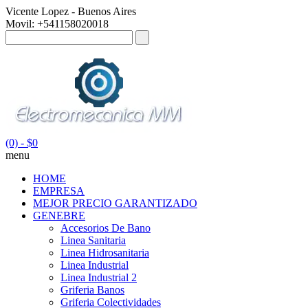
Vicente Lopez - Buenos Aires
Movil: +541158020018
(0)
- $0
menu
HOME
EMPRESA
MEJOR PRECIO GARANTIZADO
GENEBRE
Accesorios De Bano
Linea Sanitaria
Linea Hidrosanitaria
Linea Industrial
Linea Industrial 2
Griferia Banos
Griferia Colectividades