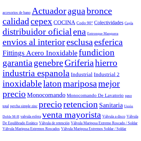
Actuador
agua
bronce
accesorios de bano
calidad
cepex
COCINA
Colectividades
Codo 90°
Cupla
distribuidor oficial
ena
Entronque Manguera
envios al interior
esclusa
esferica
fundicion
Fittings Acero Inoxidable
garantia
Griferia
hierro
genebre
industria espanola
Industrial
Industrial 2
inoxidable
laton
mariposa
mejor
precio
Monocomando
Monocomando De Lavatorio
paso
precio
retencion
Sanitaria
total
percha simple zinc
Unión
venta mayorista
valvula esfera
Válvula
Válvula a disco
Doble M-H
De Equilibrado Estático
Válvula de retención
Válvula Mariposa Extremo Roscado / Soldar
Válvula Mariposa Extremos Roscados
Válvula Mariposa Extremos Soldar / Soldar